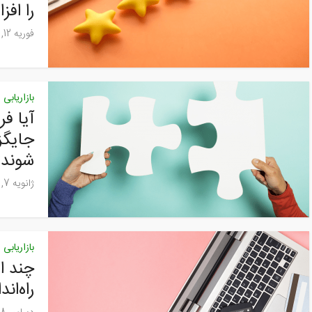
را اف
فوریه 12, 2025
بازاریابی
آیا فر
جایگز
شوند؟
ژانویه 7, 2025
بازاریابی
چند ا
راه‌ان