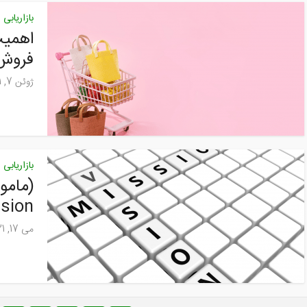
بازاریابی
اهمیت
فروش 
ژوئن 7, 2021
بازاریابی
vision چی
می 17, 2021