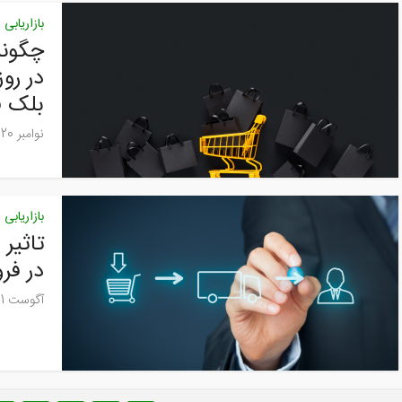
بازاریابی
چگونه
در رو
بلک ف
نوامبر 20, 2024
بازاریابی
تاثیر
در فر
آگوست 21, 2024