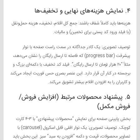
۴. نمایش هزینه‌های نهایی و تخفیف‌ها
هزینه‌ها باید کاملاً شفاف باشند: جمع کل اقلام، تخفیف، هزینه حمل‌ونقل
(با فیلد ورود کد پستی برای تخمین) و مالیات.
توصیف تصویری: یک کادر جداگانه در سمت راست صفحه با نوار
پیشرفت (progress bar) که فاصله تا ارسال رایگان را نشان می‌دهد،
مثلاً “۲۰ هزار تومان تا ارسال رایگان”. فیلد کد تخفیف با دکمه‌ای بزرگ و
برجسته در کنار آن قرار دارد. این عنصر بصری حس فوریت ایجاد می‌کند
و کاربران را به افزودن اقلام بیشتر تشویق می‌کند.
۵. پیشنهاد محصولات مرتبط (افزایش فروش/
فروش مکمل)
بخش پایینی صفحه برای نمایش “محصولات پیشنهادی” با ۳-۴ کارت
کوچک. توصیف تصویری: یک نوار افقی قابل اسکرول (carousel) با
تصاویر محصولات، قیمت و دکمه “افزودن به سبد” سبز. این بخش باید