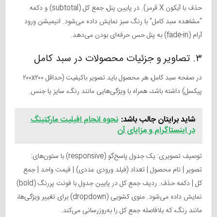
حذف با آیکون X قرمز). در پایین پنل، جمع کل (subtotal) و دکمه
“مشاهده سبد کامل” با رنگ سبز نمایش داده می‌شود. انیمیشن ورود
آرام (fade-in) به پنل حس حرفه‌ای بودن می‌دهد.
۳. تصاویر و جزئیات محصولات در سبد کامل
در صفحه سبد کامل، هر محصول باید تصویر باکیفیت (حداقل ۲۰۰x۲۰۰
پیکسل) داشته باشد، همراه با ویژگی‌هایی مانند رنگ، سایز یا جنس.
شاید برایتان جالب باشد:
نحوه انجام افیلیت مارکتینگ
در اینستاگرام و مزایای آن
توصیف تصویری: یک جدول پاسخ‌گو (responsive) با ستون‌های:
تصویر | نام محصول | تعداد (فیلد ورودی عددی) | قیمت واحد | جمع
کل | دکمه حذف. ردیف جمع کل در پایین جدول با فونت پررنگ (bold)
نمایش داده می‌شود. منوی کشویی (dropdown) برای تغییر ویژگی‌ها،
مانند رنگ، که بلافاصله جمع کل را به‌روزرسانی می‌کند.