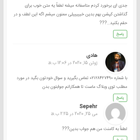
جدی ای برخورد کردم متاسفانه میشه لطفاً یه متن خوب برای
گذاشتن کپشن بهم بدین خیییییلی ممنون میشم اگه این لطف و در
حقم بکنید…???
پاسخ
هادی
ژوئن 15, 2020 در 12:06 ب.ظ
با شماره ۰۲۱۲۸۴۲۷۴۹۰ تماس بگیرید و سوال خودتون بگید در مورد
مطلب توی وبلاگ ماست تا همکارانم جوابتون بدن
پاسخ
Sepehr
می 25, 2020 در 2:25 ب.ظ
لطفاً به کامنت من هم جواب بدین???
پاسخ