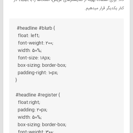
کنار یکدیگر قرار میدهیم.
 #headline #blurb {

  float: left;

  font-weight: 200;

  width: 50%;

  font-size: 18px;

  box-sizing: border-box;

  padding-right: 10px;

}

#headline #register {

  float:right;

  padding: 20px;

  width: 50%;

  box-sizing: border-box;

  font-weight: 300;
