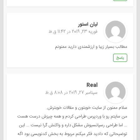
لیان استور
فوریه 23, 2019 در 11:42 ق.ظ
مطالب بسیار زیبا و ارزشمندی دارید ممنونم
پاسخ
Real
سپتامبر 27, 2019 در 8:08 ق.ظ
سلام ممنون از سایت خوبتون و مقالات خوبترش.
من سایتم رو با وردپرس طراحی کردم و همه چیزش درست هست
… اما طراحی رسپانسیوش مشکل داره و واکنش گرا نیست … این
توضیحاتی که دادید فکر میکنم مربوط به بخش کدنویسی بود اگه