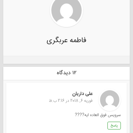
فاطمه عربگری
۱۲ دیدگاه
علی داریان
فوریه 6, 2018 در 2:16 ب.ظ
سرویس فوق العاده ایه????
پاسخ