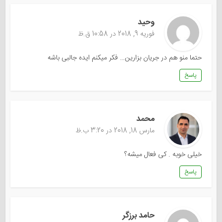
وحید
فوریه 9, 2018 در 10:58 ق.ظ
حتما منو هم در جریان بزارین… فکر میکنم ایده جالبی باشه
پاسخ
محمد
مارس 18, 2018 در 3:20 ب.ظ
خیلی خوبه . کی فعال میشه؟
پاسخ
حامد برزگر