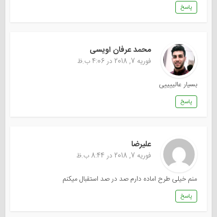
پاسخ
محمد عرفان اویسی
فوریه 7, 2018 در 4:06 ب.ظ
بسیار عالییییی
پاسخ
عليرضا
فوریه 7, 2018 در 8:44 ب.ظ
منم خیلی طرح اماده دارم صد در صد استقبال میکنم
پاسخ