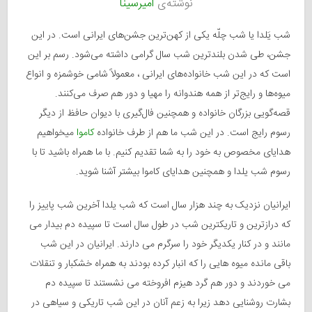
نوشته‌ی
امیرسینا
شب یَلدا یا شب چلّه یکی از کهن‌ترین جشن‌های ایرانی است. در این
جشن، طی شدن بلندترین شب سال گرامی داشته می‌شود. رسم بر این
است که در این شب خانواده‌های ایرانی ، معمولاً شامی خوشمزه و انواع
میوه‌ها و رایج‌تر از همه هندوانه را مهیا و دور هم صرف می‌کنند.
قصه‌گویی بزرگان خانواده و همچنین فال‌گیری با دیوان حافظ از دیگر
رسوم رایج است. در این شب ما هم از طرف خانواده
کاموا
میخواهیم
هدایای مخصوص به خود را به شما تقدیم کنیم. با ما همراه باشید تا با
رسوم شب یلدا و همچنین هدایای کاموا بیشتر آشنا شوید.
ایرانیان نزدیک به چند هزار سال است که شب یلدا آخرین شب پاییز را
که درازترین و تاریکترین شب در طول سال است تا سپیده دم بیدار می
مانند و در کنار یکدیگر خود را سرگرم می دارند. ایرانیان در این شب
باقی مانده میوه هایی را که انبار کرده بودند به همراه خشکبار و تنقلات
می خوردند و دور هم گرد هیزم افروخته می نشستند تا سپیده دم
بشارت روشنایی دهد زیرا به زعم آنان در این شب تاریکی و سیاهی در