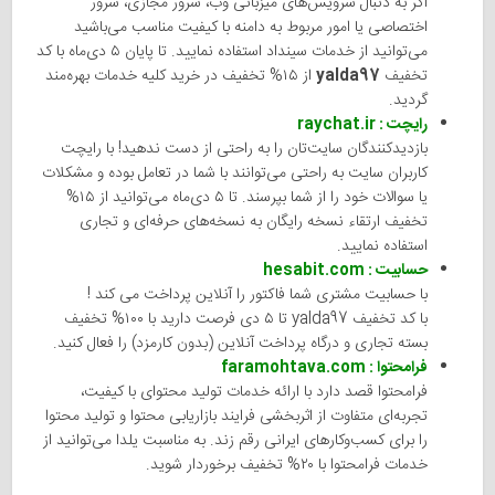
اگر به دنبال سرویس‌های میزبانی وب، سرور مجازی، سرور
اختصاصی یا امور مربوط به دامنه با کیفیت مناسب می‌باشید
می‌توانید از خدمات سینداد استفاده نمایید. تا پایان ۵ دی‌ماه با کد
تخفیف
yalda97
از ۱۵% تخفیف در خرید کلیه خدمات بهره‌مند
گردید.
رایچت : raychat.ir
بازدیدکنندگان سایت‌تان را به راحتی از دست ندهید! با رایچت
کاربران سایت به راحتی می‌توانند با شما در تعامل بوده و مشکلات
یا سوالات خود را از شما بپرسند. تا ۵ دی‌ماه می‌توانید از ۱۵%
تخفیف ارتقاء نسخه رایگان به نسخه‌های حرفه‌ای و تجاری
استفاده نمایید.
حسابیت : hesabit.com
با حسابیت مشتری شما فاکتور را آنلاین پرداخت می کند !
با کد تخفیف yalda97 تا ۵ دی فرصت دارید با ۱۰۰% تخفیف
بسته تجاری و درگاه پرداخت آنلاین (بدون کارمزد) را فعال کنید.
فرامحتوا : faramohtava.com
فرامحتوا قصد دارد با ارائه خدمات تولید محتوای با کیفیت،
تجربه‌ای متفاوت از اثربخشی فرایند بازاریابی محتوا و تولید محتوا
را برای کسب‌وکارهای ایرانی رقم زند. به مناسبت یلدا می‌توانید از
خدمات فرامحتوا با ۲۰% تخفیف برخوردار شوید.