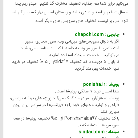
می‌کنیم برای شما هم جذابه، تخفیف مشترک گذاشتیم. امیدواریم یلدا
امسال شما پر از امید و شادی باشد و زمستان امسال بهار کسب و کار شما
شود. در زیر لیست تخفیف های سرویس های دیگر آمده:
چاپچی : chapchi.com
اگر به دنبال سرویس‌های میزبانی وب، سرور مجازی، سرور
اختصاصی یا امور مربوط به دامنه با کیفیت مناسب می‌باشید
می‌توانید از خدمات سینداد استفاده نمایید.
تا پایان ۵ دی‌ماه با کد تخفیف yalda97 از ۱۵% تخفیف در خرید
کلیه خدمات بهره‌مند گردید.
پونیشا : ponisha.ir
یلدا امسال تولد ۷ سالگی پونیشا است.
پونیشا به هزاران نفر در ماه کمک می‌کند پروژه های برنامه نویسی،
طراحی و تولید محتوای خود را به فریلنسرها در سراسر ایران برون
سپاری کنند.
با کد تخفیف PonishaYalda97 از ۵۰% تخفیف پونیشا در همه
سرویس ها استفاده کنید.
سینداد : sindad.com