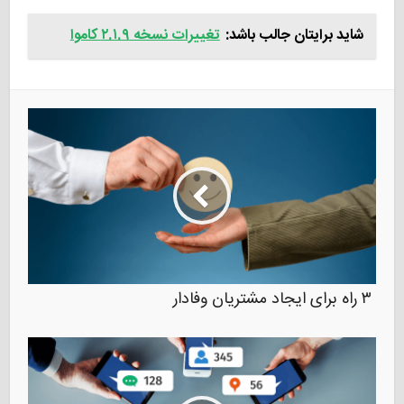
شاید برایتان جالب باشد:
تغییرات نسخه ۲.۱.۹ کاموا
۳ راه برای ایجاد مشتریان وفادار